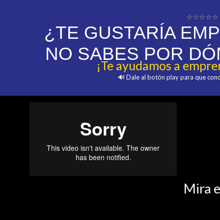
⭐⭐⭐⭐⭐
¿TE GUSTARÍA EM
NO SABES POR DÓ
¡Te ayudamos a empren
🔊 Dale al botón play para que co
Mira e