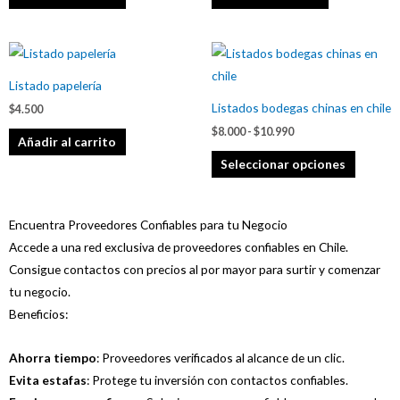
Rango
Este
de
product
precios:
Listado papelería
desde
tiene
$8.000
Listados bodegas chinas en chile
$
4.500
múltiple
hasta
$
8.000
-
$
10.990
$10.990
variante
Añadir al carrito
Las
Seleccionar opciones
opcione
se
Encuentra Proveedores Confiables para tu Negocio
pueden
Accede a una red exclusiva de proveedores confiables en Chile.
elegir
Consigue contactos con precios al por mayor para surtir y comenzar
en
tu negocio.
la
Beneficios:
página
de
Ahorra tiempo
: Proveedores verificados al alcance de un clic.
product
Evita estafas
: Protege tu inversión con contactos confiables.