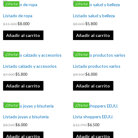
El
El
El
El
¡Oferta!
¡Oferta!
precio
precio
precio
precio
original
actual
original
actual
Listado de ropa
Listado salud y belleza
era:
es:
era:
es:
$11.000.
$8.000.
$8.000.
$5.800.
$
11.000
$
8.000
$
8.000
$
5.800
Añadir al carrito
Añadir al carrito
El
El
El
El
¡Oferta!
¡Oferta!
precio
precio
precio
precio
original
actual
original
actual
Listado calzado y accesorios
Listado productos varios
era:
es:
era:
es:
$9.000.
$5.800.
$8.500.
$6.000.
$
9.000
$
5.800
$
8.500
$
6.000
Añadir al carrito
Añadir al carrito
El
El
El
El
¡Oferta!
¡Oferta!
precio
precio
precio
precio
original
actual
original
actual
Listado joyas y bisutería
Lista shoppers EEUU.
era:
es:
era:
es:
$8.500.
$6.000.
$12.990.
$6.500.
$
8.500
$
6.000
$
12.990
$
6.500
Añadir al carrito
Añadir al carrito