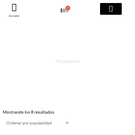
Ir
0
Cart
$
0
al
Acceder
contenido
TODOS LOS SERVICI
PAQUETES PRO
Proveedores
Ordenado
por
Mostrando los 8 resultados
popularidad