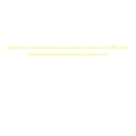
Apoya este contenido gratuito con solo un clic en los 4nunc10s 👇🤫 , así nos
ayudarás a entregar más contenido gratuito para ti.