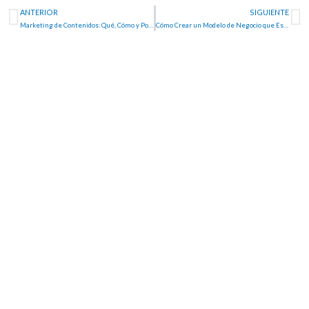
Prev
N
ANTERIOR
SIGUIENTE
Marketing de Contenidos: Qué, Cómo y Por Qué Implementarlo,
Cómo Crear un Modelo de Negocio que Escale Rápidamente