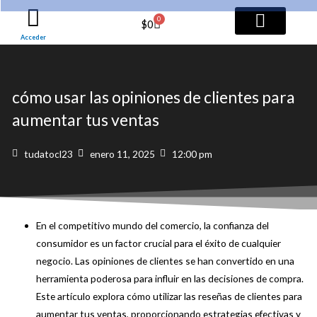
Ir
0
Cart
$
0
al
Acceder
contenido
TODOS LOS SERVICI
PAQUETES PRO
cómo usar las opiniones de clientes para
aumentar tus ventas
tudatocl23
enero 11, 2025
12:00 pm
En el competitivo mundo del comercio, la confianza del
consumidor es un factor crucial para el éxito de cualquier
negocio. Las opiniones de clientes se han convertido en una
herramienta poderosa para influir en las decisiones de compra.
Este artículo explora cómo utilizar las reseñas de clientes para
aumentar tus ventas, proporcionando estrategias efectivas y