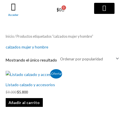
Ir
0
Cart
$
0
al
Acceder
contenido
TODOS LOS SERVICI
PAQUETES PRO
Inicio
/ Productos etiquetados “calzados mujer y hombre”
calzados mujer y hombre
Mostrando el único resultado
El
El
¡Oferta!
precio
precio
original
actual
Listado calzado y accesorios
era:
es:
$9.000.
$5.800.
$
9.000
$
5.800
Añadir al carrito