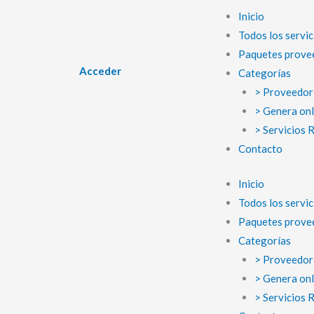
Ir
Inicio
al
Todos los servic
contenido
Paquetes prove
Acceder
Categorías
> Proveedor
> Genera onl
> Servicios 
Contacto
Inicio
Todos los servic
Paquetes prove
Categorías
> Proveedor
> Genera onl
> Servicios 