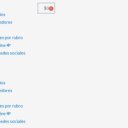
$
0
0
Cart
ios
edores
es por rubro
ine 💸
Redes sociales
ios
edores
es por rubro
ine 💸
Redes sociales