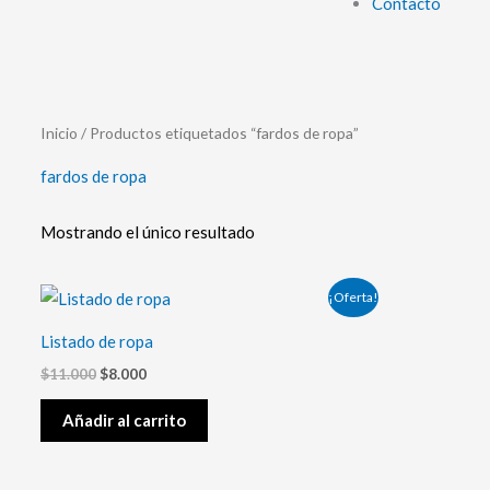
Contacto
Inicio
/ Productos etiquetados “fardos de ropa”
fardos de ropa
Mostrando el único resultado
El
El
¡Oferta!
precio
precio
original
actual
Listado de ropa
era:
es:
$11.000.
$8.000.
$
11.000
$
8.000
Añadir al carrito