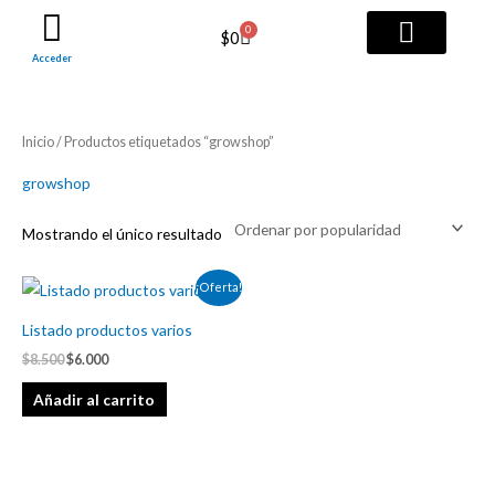
Ir
0
Cart
$
0
al
Acceder
contenido
TODOS LOS SERVICI
PAQUETES PRO
Inicio
/ Productos etiquetados “growshop”
growshop
Mostrando el único resultado
El
El
¡Oferta!
precio
precio
original
actual
Listado productos varios
era:
es:
$8.500.
$6.000.
$
8.500
$
6.000
Añadir al carrito