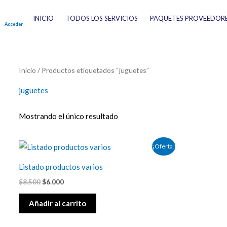
Ir
INICIO
TODOS LOS SERVICIOS
PAQUETES PROVEEDOR
al
Acceder
contenido
Inicio
/ Productos etiquetados “juguetes”
juguetes
Mostrando el único resultado
El
El
¡Oferta!
precio
precio
original
actual
Listado productos varios
era:
es:
$8.500.
$6.000.
$
8.500
$
6.000
Añadir al carrito