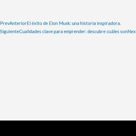
Prev
Anterior
El éxito de Elon Musk: una historia inspiradora.
Siguiente
Cualidades clave para emprender: descubre cuáles son
Nex