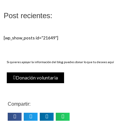
Post recientes:
[wp_show_posts id="21649"]
Si quieres apoyar la información del blog puedes donar lo que tu desees aquí
Donación voluntaria
Compartir: