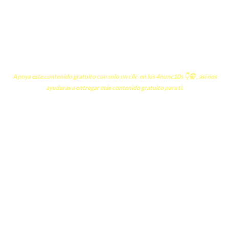
Apoya este contenido gratuito con solo un clic en los 4nunc10s 👇🤫 , así nos
ayudarás a entregar más contenido gratuito para ti.