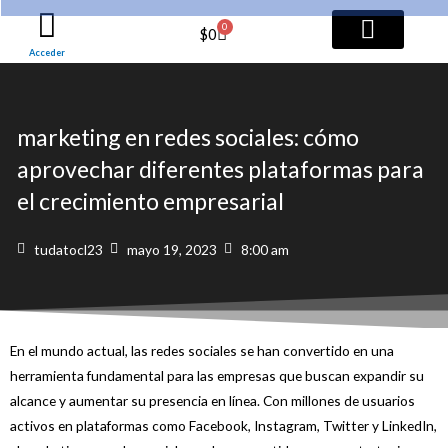
Ir
0
Cart
$
0
al
Acceder
contenido
TODOS LOS SERVICI
PAQUETES PRO
marketing en redes sociales: cómo
aprovechar diferentes plataformas para
el crecimiento empresarial
tudatocl23
mayo 19, 2023
8:00 am
En el mundo actual, las redes sociales se han convertido en una
herramienta fundamental para las empresas que buscan expandir su
alcance y aumentar su presencia en línea. Con millones de usuarios
activos en plataformas como Facebook, Instagram, Twitter y LinkedIn,