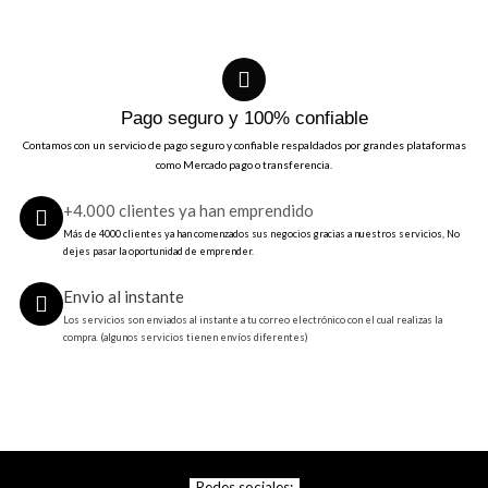
c
c
i
i
o
o
o
a
r
c
Pago seguro y 100% confiable
i
t
Contamos con un servicio de pago seguro y confiable respaldados por grandes plataformas
g
u
como Mercado pago o transferencia.
i
a
+4.000 clientes ya han emprendido
n
l
Más de 4000 clientes ya han comenzados sus negocios gracias a nuestros servicios, No
a
e
dejes pasar la oportunidad de emprender.
l
s
e
:
Envio al instante
r
$
Los servicios son enviados al instante a tu correo electrónico con el cual realizas la
compra. (algunos servicios tienen envíos diferentes)
a
4
:
.
$
6
8
0
.
0
9
.
Redes sociales: