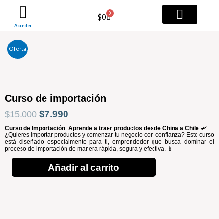
Ir
0
Cart
$
0
al
Acceder
contenido
TODOS LOS SERVICI
PAQUETES PRO
¡Oferta!
Curso de importación
El
El
$
7.990
$
15.000
precio
precio
Curso de Importación: Aprende a traer productos desde China a Chile
🛩️
¿Quieres importar productos y comenzar tu negocio con confianza? Este curso
está diseñado especialmente para ti, emprendedor que busca dominar el
original
actual
proceso de importación de manera rápida, segura y efectiva. 📱
era:
es:
Añadir al carrito
Curso
$15.000.
$7.990.
de
importación
cantidad