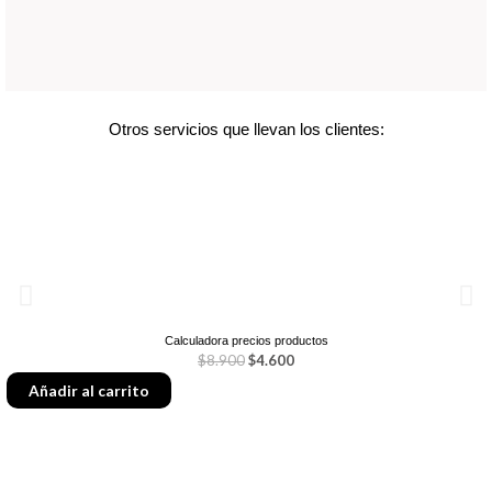
Otros servicios que llevan los clientes:
Calculadora precios productos
$
8.900
$
4.600
E
E
Añadir al carrito
l
l
p
p
r
r
e
e